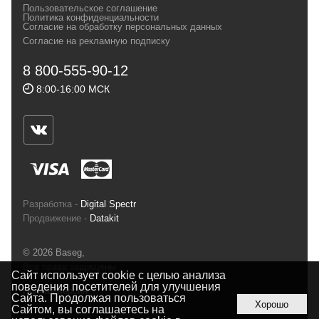
Пользовательское соглашение
и взыскательных путешественников,
Политика конфиденциальности
Согласие на обработку персональных данных
спортсменов и отдыхающих.
Согласие на рекламную подписку
Реквизиты:
ИП Заковырин Виктор
8 800-555-90-12
Геннадьевич
8:00-16:00 МСК
ИНН 590300057023 ОГРН 304590319000121
Почтовый адрес: 614000, г.Пермь,
ул.Советская, 25, магазин Басег.
Тел./факс (342) 2101242
Разработка -
Digital Spectr
Продвижение -
Datakit
© 2026 Baseg,
Все права защищены
Сайт использует cookie с целью анализа
поведения посетителей для улучшения
Полная версия
Сайта. Продолжая пользоваться
Хорошо
Сайтом, вы соглашаетесь на