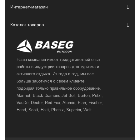
Интернет-магазин
Каталог товаров
Наша компания имеет тридцатилетний опыт
работы в индустрии товаров для туризма и
активного отдыха. Из года в год, мы все
больше заботимся о своем клиенте,
подбирая только правильное оборудование.
Marmot, Black Diamond,Jet Boil, Burton, Petzl,
VauDe, Deuter, Red Fox, Atomic, Elan, Fischer,
Head, Scott, Halti, Phenix, Superior, Welt —
вот далеко не полный перечень главных
наших партнеров, передовые технологии
которых, мы с радостью представляем в
своих магазинах для самых требовательных