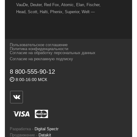
VauDe, Deuter, Red Fox, Atomic, Elan, Fischer,
Head, Scott, Halti, Phenix, Superior, Welt —
вот далеко не полный перечень главных
наших партнеров, передовые технологии
которых, мы с радостью представляем в
своих магазинах для самых требовательных
Пользовательское соглашение
и взыскательных путешественников,
Политика конфиденциальности
Согласие на обработку персональных данных
спортсменов и отдыхающих.
Согласие на рекламную подписку
Реквизиты:
ИП Заковырин Виктор
8 800-555-90-12
Геннадьевич
8:00-16:00 МСК
ИНН 590300057023 ОГРН 304590319000121
Почтовый адрес: 614000, г.Пермь,
ул.Советская, 25, магазин Басег.
Тел./факс (342) 2101242
Разработка -
Digital Spectr
Продвижение -
Datakit