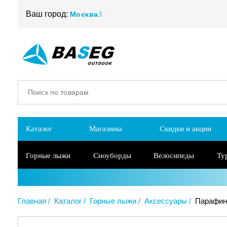
Ваш город:
Москва
Каталог
Магазины
Скидки и акции
Горные лыжи
Сноуборды
Велосипеды
Ту
Главная
Каталог
Горные лыжи
Аксессуары
Парафин 