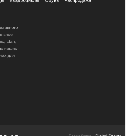
ды
Квадроциклы
Обувь
Распродажа
активного
ильное
ic, Elan,
ных наших
нах для