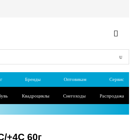
г
Бренды
Оптовикам
Сервис
бувь
Квадроциклы
Снегоходы
Распродажа
C/+4C 60г