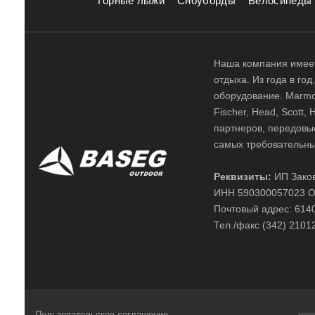
Горные лыжи
Сноуборды
Велосипеды
Наша компания имеет
отдыха. Из года в го
оборудование. Marmot,
Fischer, Head, Scott,
партнеров, передовы
самых требовательны
Реквизиты:
ИП Заков
ИНН 590300057023 О
Почтовый адрес: 61400
Тел./факс (342) 2101
Пользовательское соглашение