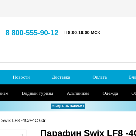
8 800-555-90-12
8:00-16:00 МСК
Новости
Доставка
Оплата
Бло
ризм
Водный туризм
Альпинизм
Одежда
О
СКИДКА НА ПАКРАФТ
Swix LF8 -4C/+4C 60г
Парафин Swix LF8 -4