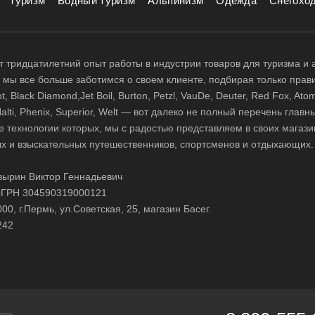
Туризм
Водный туризм
Альпинизм
Одежда
Снегохо
 тридцатилетний опыт работы в индустрии товаров для туризма и 
д, мы все больше заботимся о своем клиенте, подбирая только прав
 Black Diamond,Jet Boil, Burton, Petzl, VauDe, Deuter, Red Fox, Atom
 Halti, Phenix, Superior, Welt — вот далеко не полный перечень глав
е технологии которых, мы с радостью представляем в своих магази
х и взыскательных путешественников, спортсменов и отдыхающих.
ырин Виктор Геннадьевич
ГРН 304590319000121
0, г.Пермь, ул.Советская, 25, магазин Басег.
242