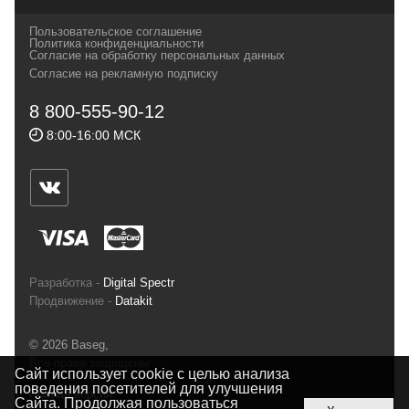
своих магазинах для самых требовательных
Пользовательское соглашение
и взыскательных путешественников,
Политика конфиденциальности
Согласие на обработку персональных данных
спортсменов и отдыхающих.
Согласие на рекламную подписку
Реквизиты:
ИП Заковырин Виктор
8 800-555-90-12
Геннадьевич
8:00-16:00 МСК
ИНН 590300057023 ОГРН 304590319000121
Почтовый адрес: 614000, г.Пермь,
ул.Советская, 25, магазин Басег.
Тел./факс (342) 2101242
Разработка -
Digital Spectr
Продвижение -
Datakit
© 2026 Baseg,
Все права защищены
Сайт использует cookie с целью анализа
поведения посетителей для улучшения
Полная версия
Сайта. Продолжая пользоваться