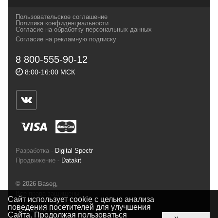
своих магазинах для самых требовательных
Пользовательское соглашение
и взыскательных путешественников,
Политика конфиденциальности
Согласие на обработку персональных данных
спортсменов и отдыхающих.
Согласие на рекламную подписку
Реквизиты:
ИП Заковырин Виктор
8 800-555-90-12
Геннадьевич
8:00-16:00 МСК
ИНН 590300057023 ОГРН 304590319000121
Почтовый адрес: 614000, г.Пермь,
ул.Советская, 25, магазин Басег.
Тел./факс (342) 2101242
Разработка -
Digital Spectr
Продвижение -
Datakit
© 2026 Baseg,
Все права защищены
Сайт использует cookie с целью анализа
поведения посетителей для улучшения
Полная версия
Сайта. Продолжая пользоваться