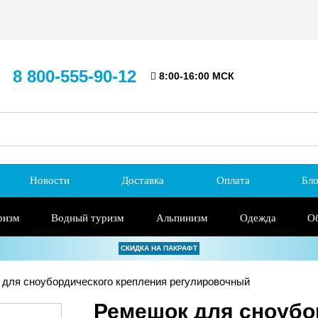
8 800-555-90-12
8:00-16:00 МСК
Новости
Доставка
Оплата
Бло
ризм
Водный туризм
Альпинизм
Одежда
О
СКИДКА НА ПАКРАФТ
для сноубордического крепления регулировочный
Ремешок для сноубо