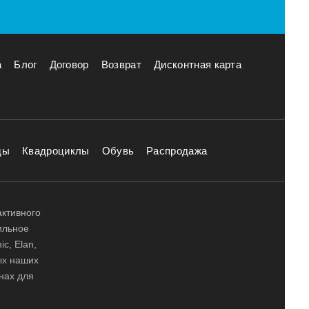
а
Блог
Договор
Возврат
Дисконтная карта
ды
Квадроциклы
Обувь
Распродажа
активного
ильное
ic, Elan,
ных наших
нах для