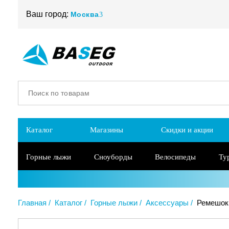
Ваш город:
Москва
Каталог
Магазины
Скидки и акции
Горные лыжи
Сноуборды
Велосипеды
Ту
Главная
Каталог
Горные лыжи
Аксессуары
Ремешок 