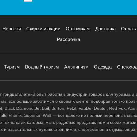
Новости
Скидки и акции
Оптовикам
Доставка
Оплат
Рассрочка
Туризм
Водный туризм
Альпинизм
Одежда
Снегохо
 тридцатилетний опыт работы в индустрии товаров для туризма и 
д, мы все больше заботимся о своем клиенте, подбирая только прав
 Black Diamond,Jet Boil, Burton, Petzl, VauDe, Deuter, Red Fox, Atom
 Halti, Phenix, Superior, Welt — вот далеко не полный перечень глав
е технологии которых, мы с радостью представляем в своих магази
х и взыскательных путешественников, спортсменов и отдыхающих.