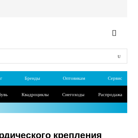
г
Бренды
Оптовикам
Сервис
бувь
Квадроциклы
Снегоходы
Распродажа
рдического крепления