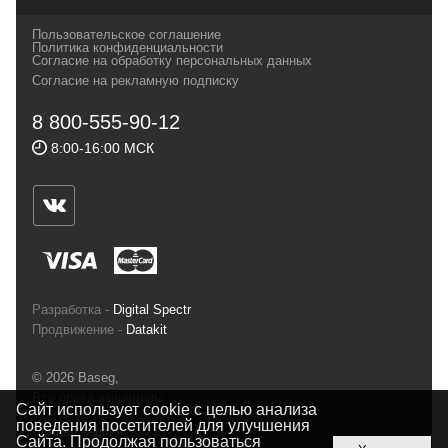
своих магазинах для самых требовательных
Пользовательское соглашение
и взыскательных путешественников,
Политика конфиденциальности
Согласие на обработку персональных данных
спортсменов и отдыхающих.
Согласие на рекламную подписку
Реквизиты:
ИП Заковырин Виктор
8 800-555-90-12
Геннадьевич
8:00-16:00 МСК
ИНН 590300057023 ОГРН 304590319000121
Почтовый адрес: 614000, г.Пермь,
ул.Советская, 25, магазин Басег.
Тел./факс (342) 2101242
Разработка -
Digital Spectr
Продвижение -
Datakit
© 2026 Baseg,
Все права защищены
Сайт использует cookie с целью анализа
поведения посетителей для улучшения
Полная версия
Сайта. Продолжая пользоваться