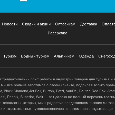
Новости
Скидки и акции
Оптовикам
Доставка
Оплат
Рассрочка
Туризм
Водный туризм
Альпинизм
Одежда
Снегохо
 тридцатилетний опыт работы в индустрии товаров для туризма и 
д, мы все больше заботимся о своем клиенте, подбирая только прав
 Black Diamond,Jet Boil, Burton, Petzl, VauDe, Deuter, Red Fox, Atom
 Halti, Phenix, Superior, Welt — вот далеко не полный перечень глав
е технологии которых, мы с радостью представляем в своих магази
х и взыскательных путешественников, спортсменов и отдыхающих.