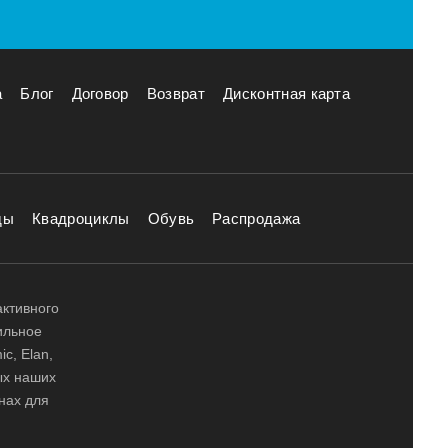
а
Блог
Договор
Возврат
Дисконтная карта
ды
Квадроциклы
Обувь
Распродажа
активного
ильное
ic, Elan,
ных наших
нах для