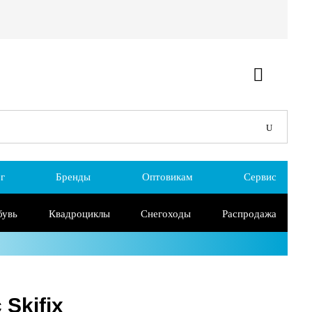
г
Бренды
Оптовикам
Сервис
бувь
Квадроциклы
Снегоходы
Распродажа
 Skifix