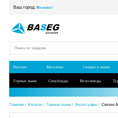
Ваш город:
Москва
Каталог
Магазины
Скидки и акции
Горные лыжи
Сноуборды
Велосипеды
Ту
Главная
Каталог
Горные лыжи
Аксессуары
Связки At