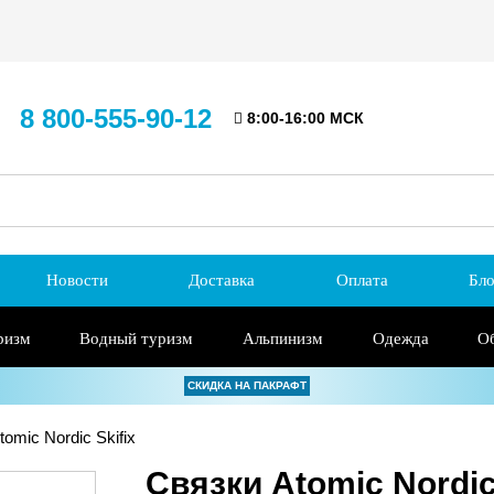
8 800-555-90-12
8:00-16:00 МСК
Новости
Доставка
Оплата
Бло
ризм
Водный туризм
Альпинизм
Одежда
О
СКИДКА НА ПАКРАФТ
omic Nordic Skifix
Связки Atomic Nordic