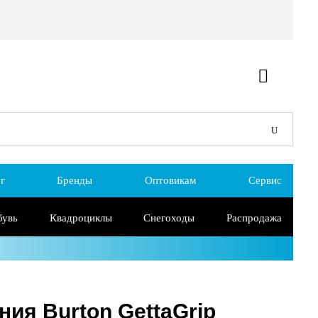
г
Бренды
Оптовикам
Сервис
бувь
Квадроциклы
Снегоходы
Распродажа
ния Burton GettaGrip