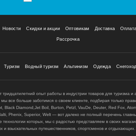
Новости
Скидки и акции
Оптовикам
Доставка
Оплат
Рассрочка
Туризм
Водный туризм
Альпинизм
Одежда
Снегохо
 тридцатилетний опыт работы в индустрии товаров для туризма и 
д, мы все больше заботимся о своем клиенте, подбирая только прав
 Black Diamond,Jet Boil, Burton, Petzl, VauDe, Deuter, Red Fox, Atom
 Halti, Phenix, Superior, Welt — вот далеко не полный перечень глав
е технологии которых, мы с радостью представляем в своих магази
х и взыскательных путешественников, спортсменов и отдыхающих.