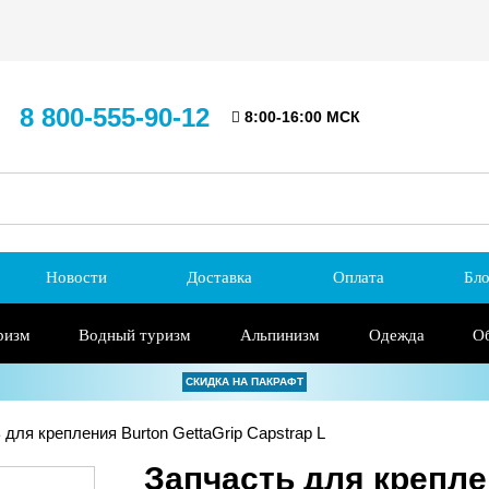
8 800-555-90-12
8:00-16:00 МСК
Новости
Доставка
Оплата
Бло
ризм
Водный туризм
Альпинизм
Одежда
О
СКИДКА НА ПАКРАФТ
для крепления Burton GettaGrip Capstrap L
Запчасть для крепле