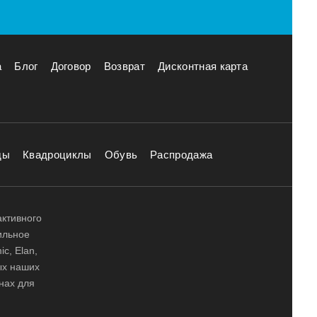
а
Блог
Договор
Возврат
Дисконтная карта
ды
Квадроциклы
Обувь
Распродажа
активного
ильное
ic, Elan,
ных наших
нах для