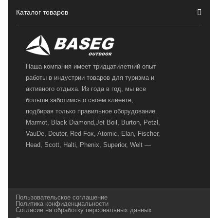
Каталог товаров
Наша компания имеет тридцатилетний опыт
работы в индустрии товаров для туризма и
активного отдыха. Из года в год, мы все
больше заботимся о своем клиенте,
подбирая только правильное оборудование.
Marmot, Black Diamond,Jet Boil, Burton, Petzl,
VauDe, Deuter, Red Fox, Atomic, Elan, Fischer,
Head, Scott, Halti, Phenix, Superior, Welt —
вот далеко не полный перечень главных
наших партнеров, передовые технологии
которых, мы с радостью представляем в
своих магазинах для самых требовательных
Пользовательское соглашение
и взыскательных путешественников,
Политика конфиденциальности
Согласие на обработку персональных данных
спортсменов и отдыхающих.