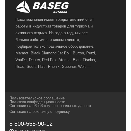
Наша компания имеет тридцатилетний опыт
работы в индустрии товаров для туризма и
активного отдыха. Из года в год, мы все
больше заботимся о своем клиенте,
подбирая только правильное оборудование.
Marmot, Black Diamond,Jet Boil, Burton, Petzl,
VauDe, Deuter, Red Fox, Atomic, Elan, Fischer,
Head, Scott, Halti, Phenix, Superior, Welt —
вот далеко не полный перечень главных
наших партнеров, передовые технологии
которых, мы с радостью представляем в
своих магазинах для самых требовательных
Пользовательское соглашение
и взыскательных путешественников,
Политика конфиденциальности
Согласие на обработку персональных данных
спортсменов и отдыхающих.
Согласие на рекламную подписку
Реквизиты:
ИП Заковырин Виктор
8 800-555-90-12
Геннадьевич