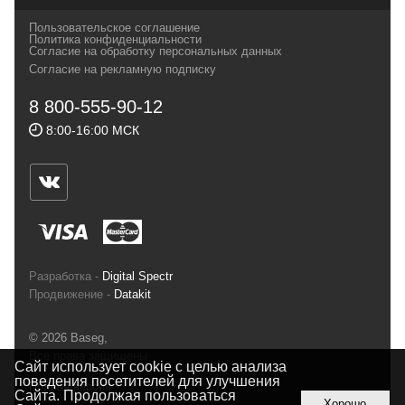
своих магазинах для самых требовательных
Пользовательское соглашение
и взыскательных путешественников,
Политика конфиденциальности
Согласие на обработку персональных данных
спортсменов и отдыхающих.
Согласие на рекламную подписку
Реквизиты:
ИП Заковырин Виктор
8 800-555-90-12
Геннадьевич
8:00-16:00 МСК
ИНН 590300057023 ОГРН 304590319000121
Почтовый адрес: 614000, г.Пермь,
ул.Советская, 25, магазин Басег.
Тел./факс (342) 2101242
Разработка -
Digital Spectr
Продвижение -
Datakit
© 2026 Baseg,
Все права защищены
Сайт использует cookie с целью анализа
поведения посетителей для улучшения
Полная версия
Сайта. Продолжая пользоваться
Хорошо