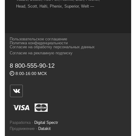
Head, Scott, Halti, Phenix, Superior, Welt —
вот далеко не полный перечень главных
наших партнеров, передовые технологии
которых, мы с радостью представляем в
своих магазинах для самых требовательных
Пользовательское соглашение
и взыскательных путешественников,
Политика конфиденциальности
Согласие на обработку персональных данных
спортсменов и отдыхающих.
Согласие на рекламную подписку
Реквизиты:
ИП Заковырин Виктор
8 800-555-90-12
Геннадьевич
8:00-16:00 МСК
ИНН 590300057023 ОГРН 304590319000121
Почтовый адрес: 614000, г.Пермь,
ул.Советская, 25, магазин Басег.
Тел./факс (342) 2101242
Разработка -
Digital Spectr
Продвижение -
Datakit