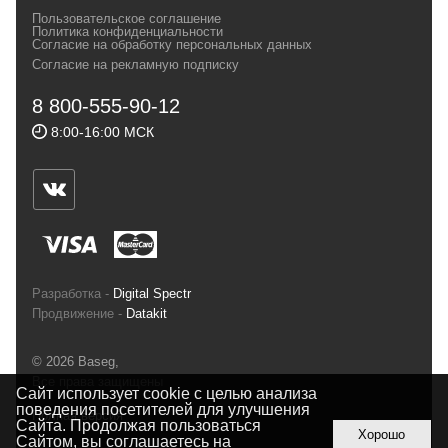
своих магазинах для самых требовательных
Пользовательское соглашение
и взыскательных путешественников,
Политика конфиденциальности
Согласие на обработку персональных данных
спортсменов и отдыхающих.
Согласие на рекламную подписку
Реквизиты:
ИП Заковырин Виктор
8 800-555-90-12
Геннадьевич
8:00-16:00 МСК
ИНН 590300057023 ОГРН 304590319000121
Почтовый адрес: 614000, г.Пермь,
ул.Советская, 25, магазин Басег.
Тел./факс (342) 2101242
Разработка -
Digital Spectr
Продвижение -
Datakit
© 2026 Baseg,
Все права защищены
Сайт использует cookie с целью анализа
поведения посетителей для улучшения
Полная версия
Сайта. Продолжая пользоваться
Хорошо
Сайтом, вы соглашаетесь на