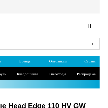
г
Бренды
Оптовикам
Сервис
бувь
Квадроциклы
Снегоходы
Распродажа
е Head Edge 110 HV GW