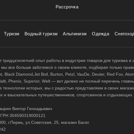
Рассрочка
Туризм
Водный туризм
Альпинизм
Одежда
Снегохо
 тридцатилетний опыт работы в индустрии товаров для туризма и 
д, мы все больше заботимся о своем клиенте, подбирая только прав
 Black Diamond,Jet Boil, Burton, Petzl, VauDe, Deuter, Red Fox, Atom
 Halti, Phenix, Superior, Welt — вот далеко не полный перечень глав
е технологии которых, мы с радостью представляем в своих магази
х и взыскательных путешественников, спортсменов и отдыхающих.
ырин Виктор Геннадьевич
ГРН 304590319000121
0, г.Пермь, ул.Советская, 25, магазин Басег.
242