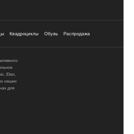
ды
Квадроциклы
Обувь
Распродажа
активного
ильное
ic, Elan,
ных наших
нах для