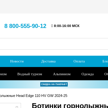
8 800-555-90-12
8:00-16:00 МСК
Новости
Доставка
Оплата
Бло
ризм
Водный туризм
Альпинизм
Одежда
О
СКИДКА НА ПАКРАФТ
нолыжные Head Edge 110 HV GW 2024-25
Ботинки горнолыжны