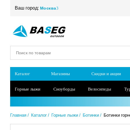
Ваш город:
Москва
Каталог
Магазины
Скидки и акции
Горные лыжи
Сноуборды
Велосипеды
Ту
Главная
Каталог
Горные лыжи
Ботинки
Ботинки гор