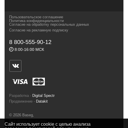
которых, мы с радостью представляем в
своих магазинах для самых требовательных
Пользовательское соглашение
и взыскательных путешественников,
Политика конфиденциальности
Согласие на обработку персональных данных
спортсменов и отдыхающих.
Согласие на рекламную подписку
Реквизиты:
ИП Заковырин Виктор
8 800-555-90-12
Геннадьевич
8:00-16:00 МСК
ИНН 590300057023 ОГРН 304590319000121
Почтовый адрес: 614000, г.Пермь,
ул.Советская, 25, магазин Басег.
Тел./факс (342) 2101242
Разработка -
Digital Spectr
Продвижение -
Datakit
© 2026 Baseg,
Все права защищены
Сайт использует cookie с целью анализа