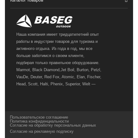
Каталог товаров
Наша компания имеет тридцатилетний опыт
работы в индустрии товаров для туризма и
активного отдыха. Из года в год, мы все
больше заботимся о своем клиенте,
подбирая только правильное оборудование.
Marmot, Black Diamond,Jet Boil, Burton, Petzl,
VauDe, Deuter, Red Fox, Atomic, Elan, Fischer,
Head, Scott, Halti, Phenix, Superior, Welt —
вот далеко не полный перечень главных
наших партнеров, передовые технологии
которых, мы с радостью представляем в
своих магазинах для самых требовательных
Пользовательское соглашение
и взыскательных путешественников,
Политика конфиденциальности
Согласие на обработку персональных данных
спортсменов и отдыхающих.
Согласие на рекламную подписку