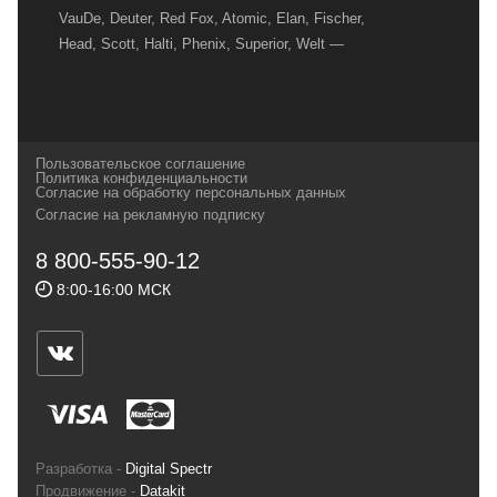
VauDe, Deuter, Red Fox, Atomic, Elan, Fischer,
Head, Scott, Halti, Phenix, Superior, Welt —
вот далеко не полный перечень главных
наших партнеров, передовые технологии
которых, мы с радостью представляем в
своих магазинах для самых требовательных
Пользовательское соглашение
и взыскательных путешественников,
Политика конфиденциальности
Согласие на обработку персональных данных
спортсменов и отдыхающих.
Согласие на рекламную подписку
Реквизиты:
ИП Заковырин Виктор
8 800-555-90-12
Геннадьевич
8:00-16:00 МСК
ИНН 590300057023 ОГРН 304590319000121
Почтовый адрес: 614000, г.Пермь,
ул.Советская, 25, магазин Басег.
Тел./факс (342) 2101242
Разработка -
Digital Spectr
Продвижение -
Datakit