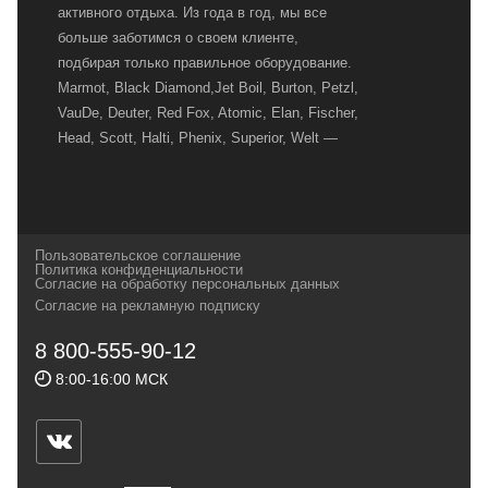
активного отдыха. Из года в год, мы все
больше заботимся о своем клиенте,
подбирая только правильное оборудование.
Marmot, Black Diamond,Jet Boil, Burton, Petzl,
VauDe, Deuter, Red Fox, Atomic, Elan, Fischer,
Head, Scott, Halti, Phenix, Superior, Welt —
вот далеко не полный перечень главных
наших партнеров, передовые технологии
которых, мы с радостью представляем в
своих магазинах для самых требовательных
Пользовательское соглашение
и взыскательных путешественников,
Политика конфиденциальности
Согласие на обработку персональных данных
спортсменов и отдыхающих.
Согласие на рекламную подписку
Реквизиты:
ИП Заковырин Виктор
8 800-555-90-12
Геннадьевич
8:00-16:00 МСК
ИНН 590300057023 ОГРН 304590319000121
Почтовый адрес: 614000, г.Пермь,
ул.Советская, 25, магазин Басег.
Тел./факс (342) 2101242