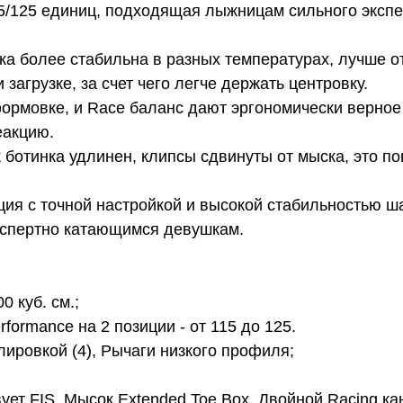
15/125 единиц, подходящая лыжницам сильного экспе
а более стабильна в разных температурах, лучше о
 загрузке, за счет чего легче держать центровку.
рмовке, и Race баланс дают эргономически верное
еакцию.
к ботинка удлинен, клипсы сдвинуты от мыска, это п
кция с точной настройкой и высокой стабильностью ш
кспертно катающимся девушкам.
0 куб. см.;
formance на 2 позиции - от 115 до 125.
ировкой (4), Рычаги низкого профиля;
ет FIS, Мысок Extended Toe Box, Двойной Racing ка