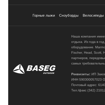
Горные лыжи
Сноуборды
Велосипеды
Наша компания имеет
отдыха. Из года в го
оборудование. Marmot,
Fischer, Head, Scott,
партнеров, передовы
самых требовательны
Реквизиты:
ИП Заков
ИНН 590300057023 О
Почтовый адрес: 61400
Тел./факс (342) 2101