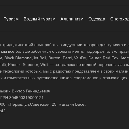
Туризм
Водный туризм
Альпинизм
Одежда
Снегохо
 тридцатилетний опыт работы в индустрии товаров для туризма и 
д, мы все больше заботимся о своем клиенте, подбирая только прав
 Black Diamond,Jet Boil, Burton, Petzl, VauDe, Deuter, Red Fox, Atom
 Halti, Phenix, Superior, Welt — вот далеко не полный перечень глав
е технологии которых, мы с радостью представляем в своих магази
х и взыскательных путешественников, спортсменов и отдыхающих.
ырин Виктор Геннадьевич
ГРН 304590319000121
0, г.Пермь, ул.Советская, 25, магазин Басег.
242