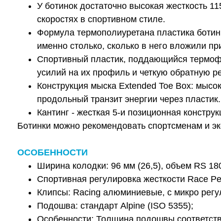
У ботинок достаточно высокая жесткость 1
скоростях в спортивном стиле.
Формула термополиуретана пластика ботинк
именно столько, сколько в него вложили при
Спортивный пластик, поддающийся термофо
усилий на их профиль и четкую обратную р
Конструкция мыска Extended Toe Box: мысо
продольный транзит энергии через пластик.
Кантинг - жесткая 5-и позиционная констру
Ботинки можно рекомендовать спортсменам и э
ОСОБЕННОСТИ
Ширина колодки: 96 мм (26,5), объем RS 180
Спортивная регулировка жесткости Race Per
Клипсы: Racing алюминиевые, с микро регул
Подошва: стандарт Alpine (ISO 5355);
Особенности: Толщина подошвы соответству