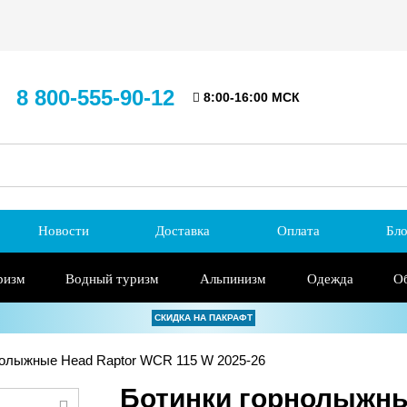
8 800-555-90-12
8:00-16:00 МСК
Новости
Доставка
Оплата
Бло
ризм
Водный туризм
Альпинизм
Одежда
О
СКИДКА НА ПАКРАФТ
олыжные Head Raptor WCR 115 W 2025-26
Ботинки горнолыжны