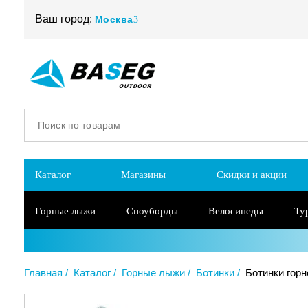
Ваш город:
Москва
Каталог
Магазины
Скидки и акции
Горные лыжи
Сноуборды
Велосипеды
Ту
Главная
Каталог
Горные лыжи
Ботинки
Ботинки горн