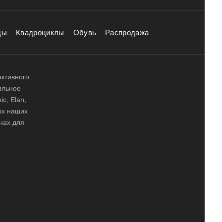
ды
Квадроциклы
Обувь
Распродажа
активного
ильное
ic, Elan,
ных наших
нах для