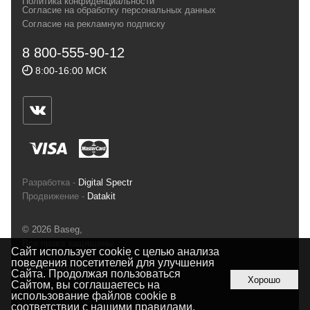
Политика конфиденциальности
Согласие на обработку персональных данных
спортсменов и отдыхающих.
Согласие на рекламную подписку
Реквизиты:
ИП Заковырин Виктор
8 800-555-90-12
Геннадьевич
8:00-16:00 МСК
ИНН 590300057023 ОГРН 304590319000121
Почтовый адрес: 614000, г.Пермь,
ул.Советская, 25, магазин Басег.
Тел./факс (342) 2101242
Разработка -
Digital Spectr
Продвижение -
Datakit
© 2026 Baseg,
Все права защищены
Сайт использует cookie с целью анализа
поведения посетителей для улучшения
Полная версия
Сайта. Продолжая пользоваться
Хорошо
Сайтом, вы соглашаетесь на
использование файлов cookie в
соответствии с нашими
правилами
.