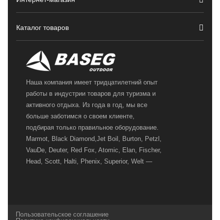
Каталог товаров
Наша компания имеет тридцатилетний опыт
работы в индустрии товаров для туризма и
активного отдыха. Из года в год, мы все
больше заботимся о своем клиенте,
подбирая только правильное оборудование.
Marmot, Black Diamond,Jet Boil, Burton, Petzl,
VauDe, Deuter, Red Fox, Atomic, Elan, Fischer,
Head, Scott, Halti, Phenix, Superior, Welt —
вот далеко не полный перечень главных
наших партнеров, передовые технологии
которых, мы с радостью представляем в
своих магазинах для самых требовательных
Пользовательское соглашение
и взыскательных путешественников,