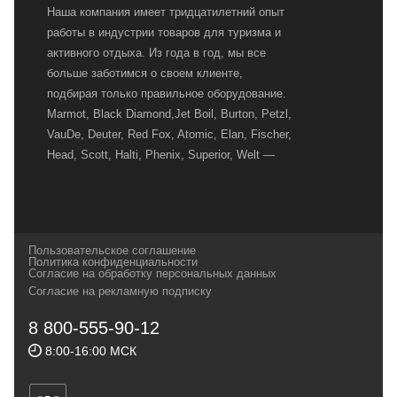
Наша компания имеет тридцатилетний опыт
работы в индустрии товаров для туризма и
активного отдыха. Из года в год, мы все
больше заботимся о своем клиенте,
подбирая только правильное оборудование.
Marmot, Black Diamond,Jet Boil, Burton, Petzl,
VauDe, Deuter, Red Fox, Atomic, Elan, Fischer,
Head, Scott, Halti, Phenix, Superior, Welt —
вот далеко не полный перечень главных
наших партнеров, передовые технологии
которых, мы с радостью представляем в
своих магазинах для самых требовательных
Пользовательское соглашение
и взыскательных путешественников,
Политика конфиденциальности
Согласие на обработку персональных данных
спортсменов и отдыхающих.
Согласие на рекламную подписку
Реквизиты:
ИП Заковырин Виктор
8 800-555-90-12
Геннадьевич
8:00-16:00 МСК
ИНН 590300057023 ОГРН 304590319000121
Почтовый адрес: 614000, г.Пермь,