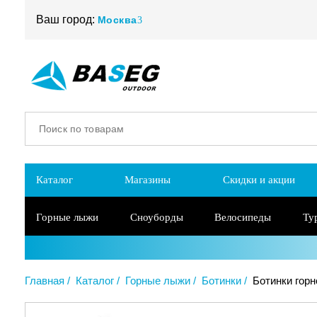
Ваш город:
Москва
Каталог
Магазины
Скидки и акции
Горные лыжи
Сноуборды
Велосипеды
Ту
Главная
Каталог
Горные лыжи
Ботинки
Ботинки горн