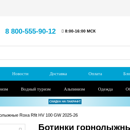
8 800-555-90-12
8:00-16:00 МСК
Новости
Доставка
Оплата
Бло
ризм
Водный туризм
Альпинизм
Одежда
О
СКИДКА НА ПАКРАФТ
олыжные Roxa Rfit HV 100 GW 2025-26
Ботинки горнолыжны