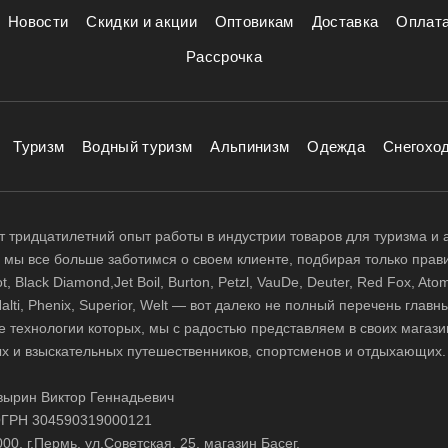
Новости
Скидки и акции
Оптовикам
Доставка
Оплат
Рассрочка
Туризм
Водный туризм
Альпинизм
Одежда
Снегохо
 тридцатилетний опыт работы в индустрии товаров для туризма и 
д, мы все больше заботимся о своем клиенте, подбирая только прав
 Black Diamond,Jet Boil, Burton, Petzl, VauDe, Deuter, Red Fox, Atom
 Halti, Phenix, Superior, Welt — вот далеко не полный перечень глав
е технологии которых, мы с радостью представляем в своих магази
х и взыскательных путешественников, спортсменов и отдыхающих.
ырин Виктор Геннадьевич
ГРН 304590319000121
0, г.Пермь, ул.Советская, 25, магазин Басег.