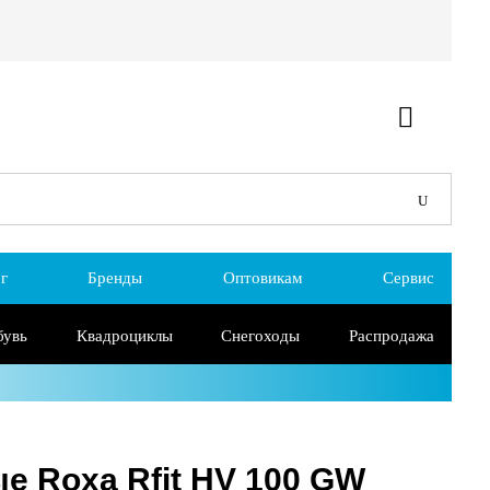
г
Бренды
Оптовикам
Сервис
бувь
Квадроциклы
Снегоходы
Распродажа
е Roxa Rfit HV 100 GW