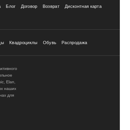
а
Блог
Договор
Возврат
Дисконтная карта
ды
Квадроциклы
Обувь
Распродажа
активного
ильное
ic, Elan,
ных наших
нах для