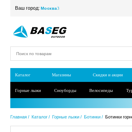
Ваш город:
Москва
Каталог
Магазины
Скидки и акции
Горные лыжи
Сноуборды
Велосипеды
Ту
Главная
Каталог
Горные лыжи
Ботинки
Ботинки горн