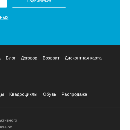
Подписаться
нных
а
Блог
Договор
Возврат
Дисконтная карта
ды
Квадроциклы
Обувь
Распродажа
активного
ильное