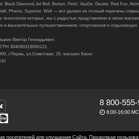
 Black Diamond,Jet Boil, Burton, Petzl, VauDe, Deuter, Red Fox, Atom
 Halti, Phenix, Superior, Welt — вот далеко не полный перечень глав
е технологии которых, мы с радостью представляем в своих магази
х и взыскательных путешественников, спортсменов и отдыхающих.
ырин Виктор Геннадьевич
ГРН 304590319000121
0, г.Пермь, ул.Советская, 25, магазин Басег.
242
8 800-555-
8:00-16:00 М
ния посетителей для улучшения Сайта. Продолжая пользова