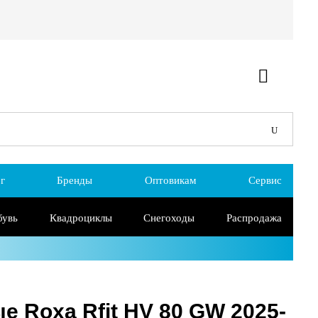
г
Бренды
Оптовикам
Сервис
бувь
Квадроциклы
Снегоходы
Распродажа
 Roxa Rfit HV 80 GW 2025-