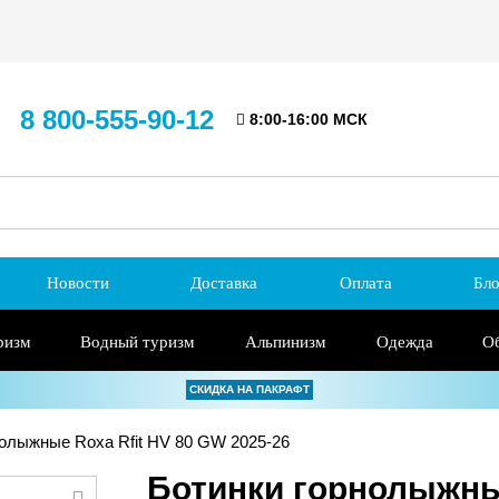
8 800-555-90-12
8:00-16:00 МСК
Новости
Доставка
Оплата
Бло
ризм
Водный туризм
Альпинизм
Одежда
О
СКИДКА НА ПАКРАФТ
олыжные Roxa Rfit HV 80 GW 2025-26
Ботинки горнолыжные