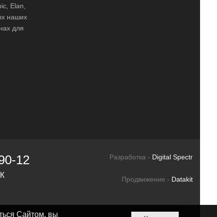
ic, Elan,
ных наших
нах для
90-12
Разработка -
Digital Spectr
СК
Продвижение -
Datakit
ться Сайтом, вы