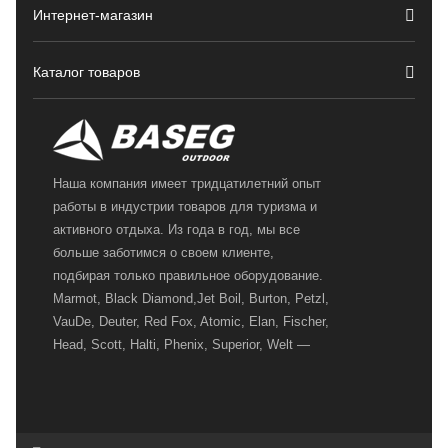
Интернет-магазин
Каталог товаров
Наша компания имеет тридцатилетний опыт
работы в индустрии товаров для туризма и
активного отдыха. Из года в год, мы все
больше заботимся о своем клиенте,
подбирая только правильное оборудование.
Marmot, Black Diamond,Jet Boil, Burton, Petzl,
VauDe, Deuter, Red Fox, Atomic, Elan, Fischer,
Head, Scott, Halti, Phenix, Superior, Welt —
вот далеко не полный перечень главных
наших партнеров, передовые технологии
которых, мы с радостью представляем в
своих магазинах для самых требовательных