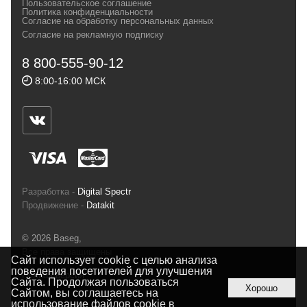
Пользовательское соглашение
и взыскательных путешественников,
Политика конфиденциальности
Согласие на обработку персональных данных
спортсменов и отдыхающих.
Согласие на рекламную подписку
Реквизиты:
ИП Заковырин Виктор
8 800-555-90-12
Геннадьевич
8:00-16:00 МСК
ИНН 590300057023 ОГРН 304590319000121
Почтовый адрес: 614000, г.Пермь,
ул.Советская, 25, магазин Басег.
Тел./факс (342) 2101242
Разработка -
Digital Spectr
Продвижение -
Datakit
© 2026 Baseg,
Все права защищены
Сайт использует cookie с целью анализа
поведения посетителей для улучшения
Полная версия
Сайта. Продолжая пользоваться
Хорошо
Сайтом, вы соглашаетесь на
использование файлов cookie в