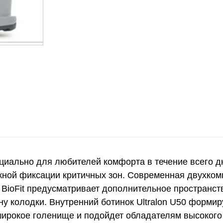
циально для любителей комфорта в течение всего д
ежной фиксации критичных зон. Современная двухко
 BioFit предусматривает дополнительное пространст
ну колодки. Внутренний ботинок Ultralon U50 форми
широкое голенище и подойдет обладателям высоког