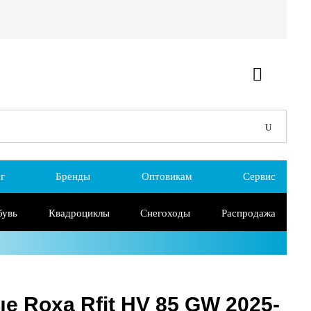
г
Бренды
Оптовикам
Сервис
бувь
Квадроциклы
Снегоходы
Распродажа
 Roxa Rfit HV 85 GW 2025-