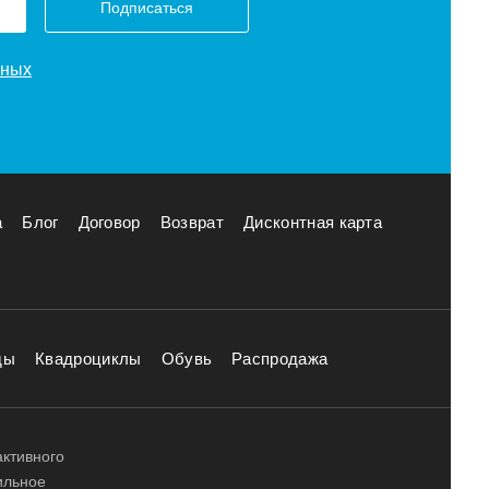
Подписаться
нных
а
Блог
Договор
Возврат
Дисконтная карта
ды
Квадроциклы
Обувь
Распродажа
активного
ильное