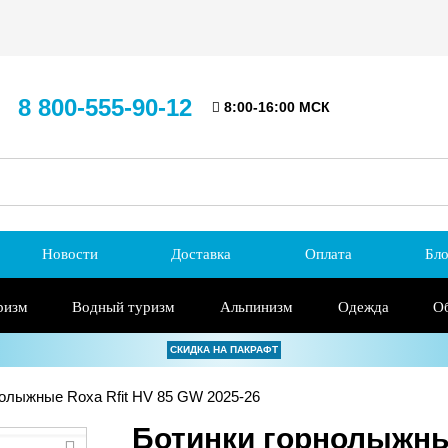
8 800-555-90-12
8:00-16:00 МСК
Новости
Доставка
Оплата
Бло
ризм
Водный туризм
Альпинизм
Одежда
О
СКИДКА НА ПАКРАФТ
олыжные Roxa Rfit HV 85 GW 2025-26
Ботинки горнолыжные