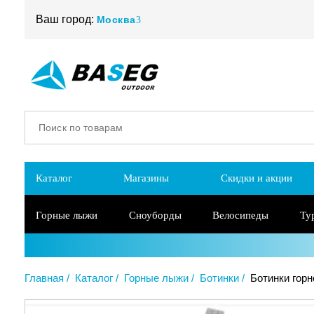
Ваш город:
Москва
Каталог
Магазины
Скидки и акции
Горные лыжи
Сноуборды
Велосипеды
Ту
Главная
Каталог
Горные лыжи
Ботинки
Ботинки горн