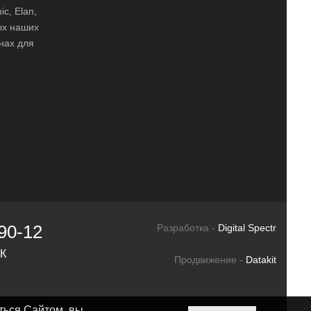
ic, Elan,
ных наших
нах для
90-12
Разработка -
Digital Spectr
СК
Продвижение -
Datakit
ться Сайтом, вы