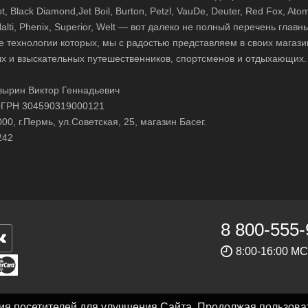
 Black Diamond,Jet Boil, Burton, Petzl, VauDe, Deuter, Red Fox, Atom
 Halti, Phenix, Superior, Welt — вот далеко не полный перечень глав
е технологии которых, мы с радостью представляем в своих магази
х и взыскательных путешественников, спортсменов и отдыхающих.
ырин Виктор Геннадьевич
ГРН 304590319000121
0, г.Пермь, ул.Советская, 25, магазин Басег.
242
8 800-555-
8:00-16:00 М
ния посетителей для улучшения Сайта. Продолжая пользова