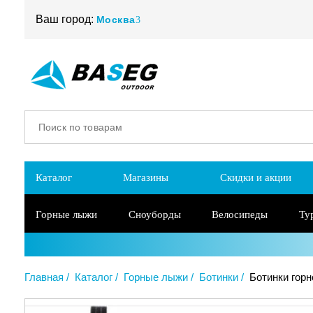
Ваш город:
Москва
Каталог
Магазины
Скидки и акции
Горные лыжи
Сноуборды
Велосипеды
Ту
Главная
Каталог
Горные лыжи
Ботинки
Ботинки горн