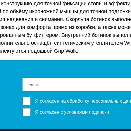
 конструкцию для точной фиксации стопы и эффекти
й по объёму икроножной мышцы для точной подгонки
ния надевания и снимания. Скорлупа ботинок выполне
зонах для комфорта прямо из коробки, а также мож
рованным бутфиттером. Внутренний ботинок выполнен
дополнительно оснащён синтетическим утеплителем 
плектуются подошвой Grip Walk.
Я согласен на
обработку персональных да
Я согласен с
условиями подписки