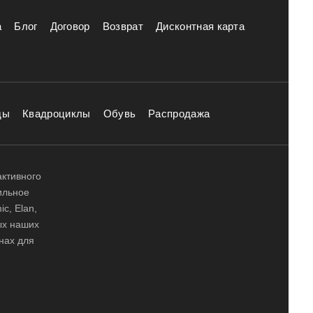
а
Блог
Договор
Возврат
Дисконтная карта
ды
Квадроциклы
Обувь
Распродажа
активного
ильное
ic, Elan,
ных наших
нах для