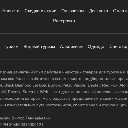
Новости
Скидки и акции
Оптовикам
Доставка
Оплат
Рассрочка
Туризм
Водный туризм
Альпинизм
Одежда
Снегохо
 тридцатилетний опыт работы в индустрии товаров для туризма и 
д, мы все больше заботимся о своем клиенте, подбирая только прав
 Black Diamond,Jet Boil, Burton, Petzl, VauDe, Deuter, Red Fox, Atom
 Halti, Phenix, Superior, Welt — вот далеко не полный перечень глав
е технологии которых, мы с радостью представляем в своих магази
х и взыскательных путешественников, спортсменов и отдыхающих.
ырин Виктор Геннадьевич
ГРН 304590319000121