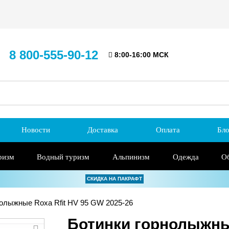
8 800-555-90-12
8:00-16:00 МСК
Новости
Доставка
Оплата
Бло
ризм
Водный туризм
Альпинизм
Одежда
О
СКИДКА НА ПАКРАФТ
олыжные Roxa Rfit HV 95 GW 2025-26
Ботинки горнолыжные