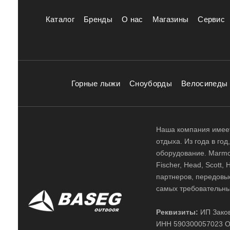
Каталог
Бренды
О нас
Магазины
Сервис
Горные лыжи
Сноуборды
Велосипеды
Наша компания имеет
отдыха. Из года в го
оборудование. Marmot,
Fischer, Head, Scott,
партнеров, передовы
самых требовательны
Реквизиты:
ИП Заков
ИНН 590300057023 О