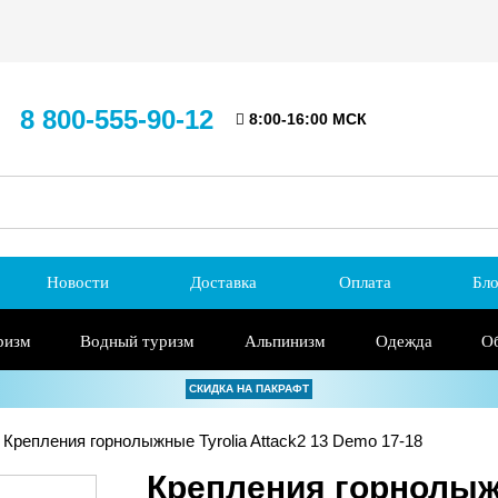
8 800-555-90-12
8:00-16:00 МСК
Новости
Доставка
Оплата
Бло
ризм
Водный туризм
Альпинизм
Одежда
О
СКИДКА НА ПАКРАФТ
Крепления горнолыжные Tyrolia Attack2 13 Demo 17-18
Крепления горнолыжн