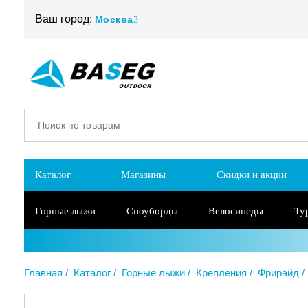
Ваш город:
Москва
Каталог
Магазины
Скидки и акции
Горные лыжи
Сноуборды
Велосипеды
Ту
Главная
Каталог
Горные лыжи
Крепления
Фрирайд