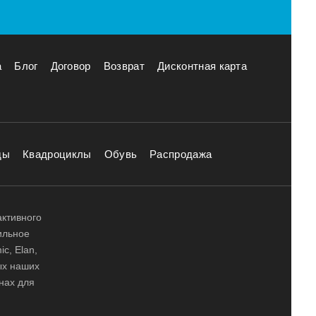
а
Блог
Договор
Возврат
Дисконтная карта
ды
Квадроциклы
Обувь
Распродажа
активного
ильное
ic, Elan,
ных наших
нах для