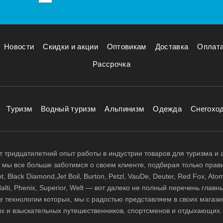
Новости
Скидки и акции
Оптовикам
Доставка
Оплат
Рассрочка
Туризм
Водный туризм
Альпинизм
Одежда
Снегохо
 тридцатилетний опыт работы в индустрии товаров для туризма и 
д, мы все больше заботимся о своем клиенте, подбирая только прав
 Black Diamond,Jet Boil, Burton, Petzl, VauDe, Deuter, Red Fox, Atom
 Halti, Phenix, Superior, Welt — вот далеко не полный перечень глав
е технологии которых, мы с радостью представляем в своих магази
х и взыскательных путешественников, спортсменов и отдыхающих.