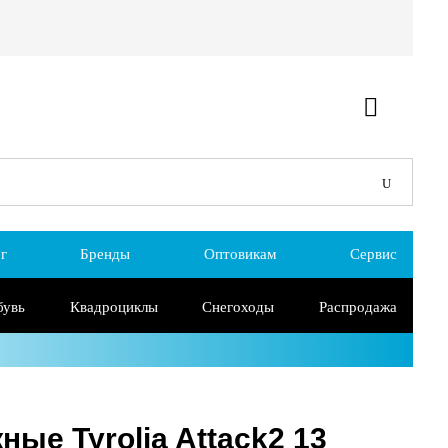
г
Бренды
Оптовикам
Сервис
бувь
Квадроциклы
Снегоходы
Распродажа
ые Tyrolia Attack2 13