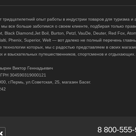
 тридцатилетний опыт работы в индустрии товаров для туризма и 
д, мы все больше заботимся о своем клиенте, подбирая только прав
 Black Diamond,Jet Boil, Burton, Petzl, VauDe, Deuter, Red Fox, Atom
 Halti, Phenix, Superior, Welt — вот далеко не полный перечень глав
е технологии которых, мы с радостью представляем в своих магази
х и взыскательных путешественников, спортсменов и отдыхающих.
ырин Виктор Геннадьевич
ГРН 304590319000121
0, г.Пермь, ул.Советская, 25, магазин Басег.
242
8 800-555-