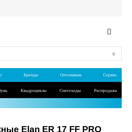
г
Бренды
Оптовикам
Сервис
бувь
Квадроциклы
Снегоходы
Распродажа
ные Elan ER 17 FF PRO