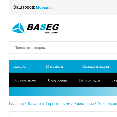
Ваш город:
Москва
Каталог
Магазины
Скидки и акции
Горные лыжи
Сноуборды
Велосипеды
Ту
Главная
Каталог
Горные лыжи
Крепления
Универса