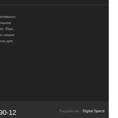
активного
ильное
ic, Elan,
ных наших
нах для
90-12
Разработка -
Digital Spectr