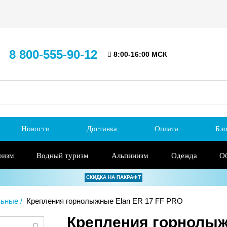
8 800-555-90-12
8:00-16:00 МСК
Новости
Доставка
Оплата
Бло
ризм
Водный туризм
Альпинизм
Одежда
О
СКИДКА НА ПАКРАФТ
льные
Крепления горнолыжные Elan ER 17 FF PRO
Крепления горнолыж