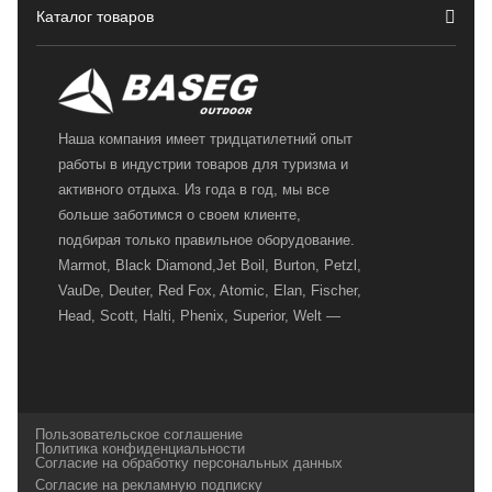
Каталог товаров
Наша компания имеет тридцатилетний опыт
работы в индустрии товаров для туризма и
активного отдыха. Из года в год, мы все
больше заботимся о своем клиенте,
подбирая только правильное оборудование.
Marmot, Black Diamond,Jet Boil, Burton, Petzl,
VauDe, Deuter, Red Fox, Atomic, Elan, Fischer,
Head, Scott, Halti, Phenix, Superior, Welt —
вот далеко не полный перечень главных
наших партнеров, передовые технологии
которых, мы с радостью представляем в
своих магазинах для самых требовательных
Пользовательское соглашение
и взыскательных путешественников,
Политика конфиденциальности
Согласие на обработку персональных данных
спортсменов и отдыхающих.
Согласие на рекламную подписку