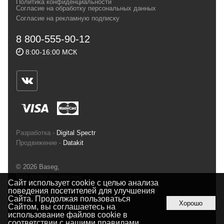
Политика конфиденциальности
Согласие на обработку персональных данных
спортсменов и отдыхающих.
Согласие на рекламную подписку
Реквизиты:
ИП Заковырин Виктор
8 800-555-90-12
Геннадьевич
8:00-16:00 МСК
ИНН 590300057023 ОГРН 304590319000121
Почтовый адрес: 614000, г.Пермь,
ул.Советская, 25, магазин Басег.
Тел./факс (342) 2101242
Разработка -
Digital Spectr
Продвижение -
Datakit
© 2026 Baseg,
Все права защищены
Сайт использует cookie с целью анализа
поведения посетителей для улучшения
Полная версия
Сайта. Продолжая пользоваться
Хорошо
Сайтом, вы соглашаетесь на
использование файлов cookie в
соответствии с нашими
правилами
.