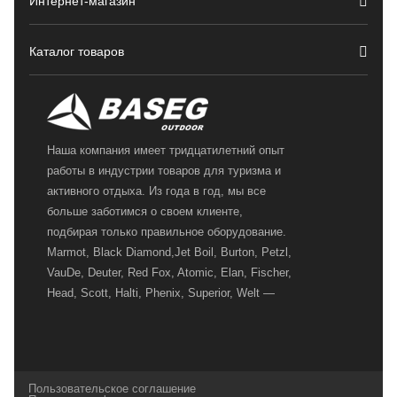
Интернет-магазин
Каталог товаров
Наша компания имеет тридцатилетний опыт
работы в индустрии товаров для туризма и
активного отдыха. Из года в год, мы все
больше заботимся о своем клиенте,
подбирая только правильное оборудование.
Marmot, Black Diamond,Jet Boil, Burton, Petzl,
VauDe, Deuter, Red Fox, Atomic, Elan, Fischer,
Head, Scott, Halti, Phenix, Superior, Welt —
вот далеко не полный перечень главных
наших партнеров, передовые технологии
которых, мы с радостью представляем в
своих магазинах для самых требовательных
Пользовательское соглашение
и взыскательных путешественников,