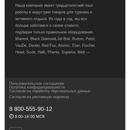
Наша компания имеет тридцатилетний опыт
работы в индустрии товаров для туризма и
активного отдыха. Из года в год, мы все
больше заботимся о своем клиенте,
подбирая только правильное оборудование.
Marmot, Black Diamond,Jet Boil, Burton, Petzl,
VauDe, Deuter, Red Fox, Atomic, Elan, Fischer,
Head, Scott, Halti, Phenix, Superior, Welt —
вот далеко не полный перечень главных
наших партнеров, передовые технологии
которых, мы с радостью представляем в
своих магазинах для самых требовательных
Пользовательское соглашение
и взыскательных путешественников,
Политика конфиденциальности
Согласие на обработку персональных данных
спортсменов и отдыхающих.
Согласие на рекламную подписку
Реквизиты:
ИП Заковырин Виктор
8 800-555-90-12
Геннадьевич
8:00-16:00 МСК
ИНН 590300057023 ОГРН 304590319000121
Почтовый адрес: 614000, г.Пермь,