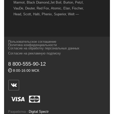
Marmot, Black Diamond,Jet Boil, Burton, Petzl,
VauDe, Deuter, Red Fox, Atomic, Elan, Fischer,
Head, Scott, Halti, Phenix, Superior, Welt —
вот далеко не полный перечень главных
наших партнеров, передовые технологии
которых, мы с радостью представляем в
своих магазинах для самых требовательных
Пользовательское соглашение
и взыскательных путешественников,
Политика конфиденциальности
Согласие на обработку персональных данных
спортсменов и отдыхающих.
Согласие на рекламную подписку
Реквизиты:
ИП Заковырин Виктор
8 800-555-90-12
Геннадьевич
8:00-16:00 МСК
ИНН 590300057023 ОГРН 304590319000121
Почтовый адрес: 614000, г.Пермь,
ул.Советская, 25, магазин Басег.
Тел./факс (342) 2101242
Разработка -
Digital Spectr