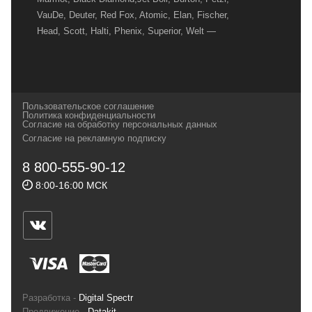
VauDe, Deuter, Red Fox, Atomic, Elan, Fischer,
Head, Scott, Halti, Phenix, Superior, Welt —
вот далеко не полный перечень главных
наших партнеров, передовые технологии
которых, мы с радостью представляем в
своих магазинах для самых требовательных
Пользовательское соглашение
и взыскательных путешественников,
Политика конфиденциальности
Согласие на обработку персональных данных
спортсменов и отдыхающих.
Согласие на рекламную подписку
Реквизиты:
ИП Заковырин Виктор
8 800-555-90-12
Геннадьевич
8:00-16:00 МСК
ИНН 590300057023 ОГРН 304590319000121
Почтовый адрес: 614000, г.Пермь,
ул.Советская, 25, магазин Басег.
Тел./факс (342) 2101242
Разработка -
Digital Spectr
Продвижение -
Datakit