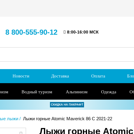
8 800-555-90-12
8:00-16:00 МСК
Новости
Доставка
Оплата
Бло
ризм
Водный туризм
Альпинизм
Одежда
О
СКИДКА НА ПАКРАФТ
ные лыжи
Лыжи горные Atomic Maverick 86 C 2021-22
Лыжи горные Atomic 