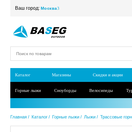
Ваш город:
Москва
Каталог
Магазины
Скидки и акции
Горные лыжи
Сноуборды
Велосипеды
Ту
Главная
Каталог
Горные лыжи
Лыжи
Трассовые гор