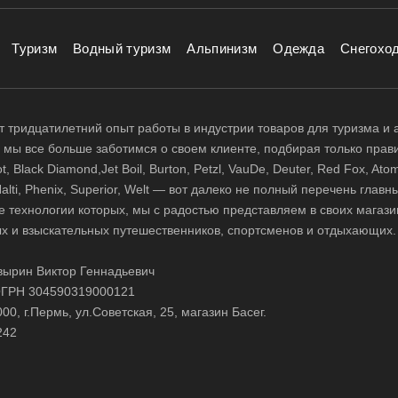
Туризм
Водный туризм
Альпинизм
Одежда
Снегохо
 тридцатилетний опыт работы в индустрии товаров для туризма и 
д, мы все больше заботимся о своем клиенте, подбирая только прав
 Black Diamond,Jet Boil, Burton, Petzl, VauDe, Deuter, Red Fox, Atom
 Halti, Phenix, Superior, Welt — вот далеко не полный перечень глав
е технологии которых, мы с радостью представляем в своих магази
х и взыскательных путешественников, спортсменов и отдыхающих.
ырин Виктор Геннадьевич
ГРН 304590319000121
0, г.Пермь, ул.Советская, 25, магазин Басег.
242