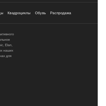
ды
Квадроциклы
Обувь
Распродажа
активного
ильное
ic, Elan,
ных наших
нах для