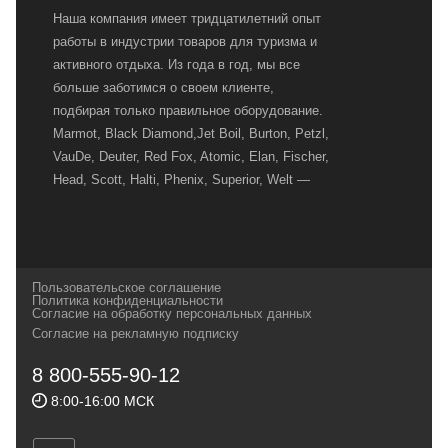
Наша компания имеет тридцатилетний опыт
работы в индустрии товаров для туризма и
активного отдыха. Из года в год, мы все
больше заботимся о своем клиенте,
подбирая только правильное оборудование.
Marmot, Black Diamond,Jet Boil, Burton, Petzl,
VauDe, Deuter, Red Fox, Atomic, Elan, Fischer,
Head, Scott, Halti, Phenix, Superior, Welt —
вот далеко не полный перечень главных
наших партнеров, передовые технологии
которых, мы с радостью представляем в
своих магазинах для самых требовательных
Пользовательское соглашение
и взыскательных путешественников,
Политика конфиденциальности
Согласие на обработку персональных данных
спортсменов и отдыхающих.
Согласие на рекламную подписку
Реквизиты:
ИП Заковырин Виктор
8 800-555-90-12
Геннадьевич
8:00-16:00 МСК
ИНН 590300057023 ОГРН 304590319000121
Почтовый адрес: 614000, г.Пермь,