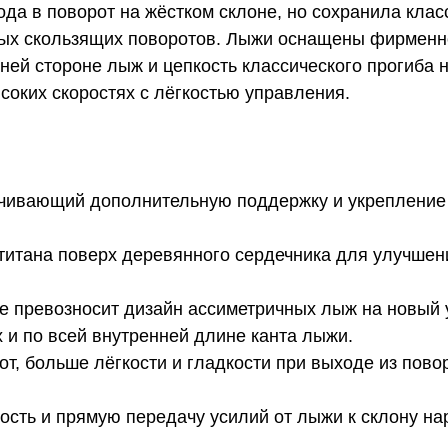
да в поворот на жёстком склоне, но сохранила кл
ных скользящих поворотов. Лыжи оснащены фирменно
ней стороне лыж и цепкость классического прогиба н
соких скоростях с лёгкостью управления.
ечивающий дополнительную поддержку и укрепление в
й титана поверх деревянного сердечника для улучше
ne превозносит дизайн ассиметричных лыж на новый
 и по всей внутренней длине канта лыжи.
т, больше лёгкости и гладкости при выходе из пово
вость и прямую передачу усилий от лыжи к склону н