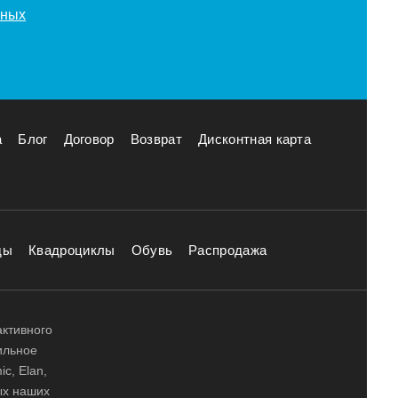
нных
а
Блог
Договор
Возврат
Дисконтная карта
ды
Квадроциклы
Обувь
Распродажа
активного
ильное
ic, Elan,
ных наших