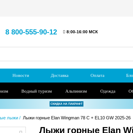
8 800-555-90-12
8:00-16:00 МСК
Новости
Доставка
Оплата
Бло
ризм
Водный туризм
Альпинизм
Одежда
О
СКИДКА НА ПАКРАФТ
ные лыжи
Лыжи горные Elan Wingman 78 C + EL10 GW 2025-26
Лыжи горные Elan W