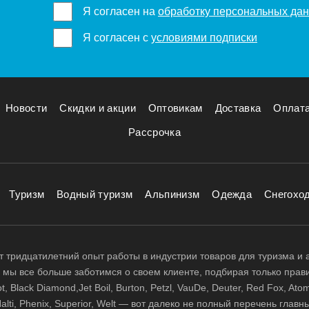
Я согласен на
обработку персональных да
Я согласен с
условиями подписки
Новости
Скидки и акции
Оптовикам
Доставка
Оплат
Рассрочка
Туризм
Водный туризм
Альпинизм
Одежда
Снегохо
 тридцатилетний опыт работы в индустрии товаров для туризма и 
д, мы все больше заботимся о своем клиенте, подбирая только прав
 Black Diamond,Jet Boil, Burton, Petzl, VauDe, Deuter, Red Fox, Atom
 Halti, Phenix, Superior, Welt — вот далеко не полный перечень глав