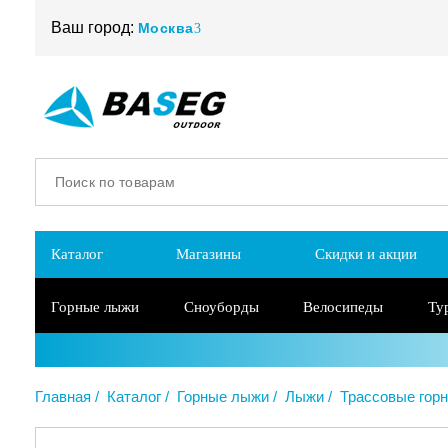
Ваш город:
Москва
Каталог
Магазины
Скидки и акции
Горные лыжи
Сноуборды
Велосипеды
Ту
Главная
Каталог
Горные лыжи
Лыжи
Трассовые гор