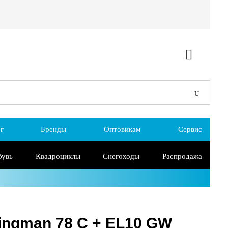
г
Бренды
Оптовикам
Сервис
бувь
Квадроциклы
Снегоходы
Распродажа
ingman 78 C + EL10 GW