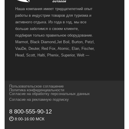
Наша компания имеет тридцатилетний опыт
работы в индустрии товаров для туризма и
активного отдыха. Из года в год, мы все
больше заботимся о своем клиенте,
подбирая только правильное оборудование.
Marmot, Black Diamond,Jet Boil, Burton, Petzl,
VauDe, Deuter, Red Fox, Atomic, Elan, Fischer,
Head, Scott, Halti, Phenix, Superior, Welt —
вот далеко не полный перечень главных
наших партнеров, передовые технологии
которых, мы с радостью представляем в
своих магазинах для самых требовательных
Пользовательское соглашение
и взыскательных путешественников,
Политика конфиденциальности
Согласие на обработку персональных данных
спортсменов и отдыхающих.
Согласие на рекламную подписку
Реквизиты:
ИП Заковырин Виктор
8 800-555-90-12
Геннадьевич
8:00-16:00 МСК
ИНН 590300057023 ОГРН 304590319000121
Почтовый адрес: 614000, г.Пермь,