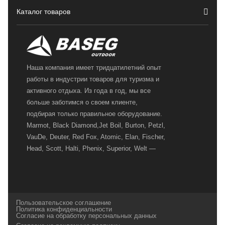
Каталог товаров
Наша компания имеет тридцатилетний опыт
работы в индустрии товаров для туризма и
активного отдыха. Из года в год, мы все
больше заботимся о своем клиенте,
подбирая только правильное оборудование.
Marmot, Black Diamond,Jet Boil, Burton, Petzl,
VauDe, Deuter, Red Fox, Atomic, Elan, Fischer,
Head, Scott, Halti, Phenix, Superior, Welt —
вот далеко не полный перечень главных
наших партнеров, передовые технологии
которых, мы с радостью представляем в
своих магазинах для самых требовательных
Пользовательское соглашение
и взыскательных путешественников,
Политика конфиденциальности
Согласие на обработку персональных данных
спортсменов и отдыхающих.