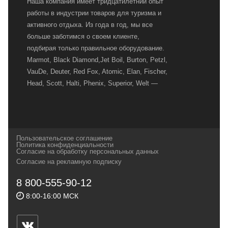
Наша компания имеет тридцатилетний опыт
работы в индустрии товаров для туризма и
активного отдыха. Из года в год, мы все
больше заботимся о своем клиенте,
подбирая только правильное оборудование.
Marmot, Black Diamond,Jet Boil, Burton, Petzl,
VauDe, Deuter, Red Fox, Atomic, Elan, Fischer,
Head, Scott, Halti, Phenix, Superior, Welt —
вот далеко не полный перечень главных
наших партнеров, передовые технологии
которых, мы с радостью представляем в
своих магазинах для самых требовательных
Пользовательское соглашение
и взыскательных путешественников,
Политика конфиденциальности
Согласие на обработку персональных данных
спортсменов и отдыхающих.
Согласие на рекламную подписку
Реквизиты:
ИП Заковырин Виктор
8 800-555-90-12
Геннадьевич
8:00-16:00 МСК
ИНН 590300057023 ОГРН 304590319000121
Почтовый адрес: 614000, г.Пермь,
ул.Советская, 25, магазин Басег.