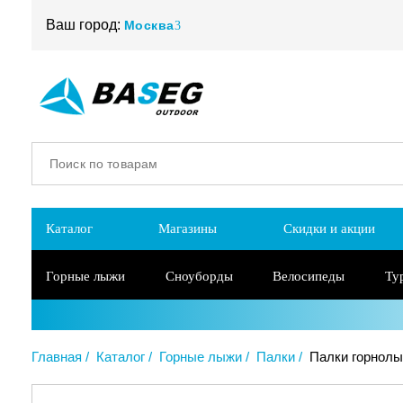
Ваш город:
Москва
Каталог
Магазины
Скидки и акции
Горные лыжи
Сноуборды
Велосипеды
Ту
Главная
Каталог
Горные лыжи
Палки
Палки горнолы