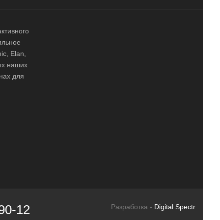
активного
ильное
ic, Elan,
ных наших
нах для
90-12
Разработка -
Digital Spectr