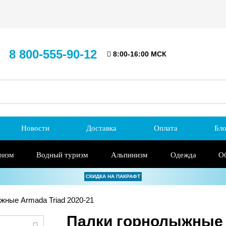
8 800-555-90-12
8:00-16:00 МСК
Новости
Доставка
Оплата
Бло
ризм
Водный туризм
Альпинизм
Одежда
О
СКИДКА НА ПАКРАФТ
жные Armada Triad 2020-21
Палки горнолыжные A