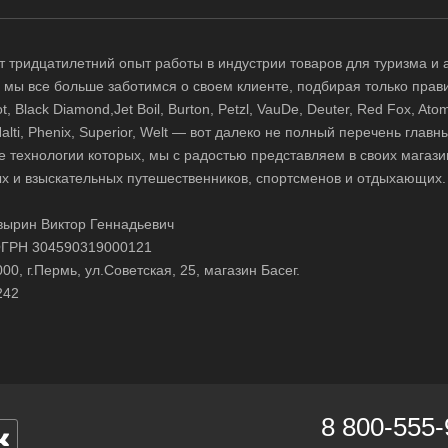
 тридцатилетний опыт работы в индустрии товаров для туризма и 
д, мы все больше заботимся о своем клиенте, подбирая только прав
 Black Diamond,Jet Boil, Burton, Petzl, VauDe, Deuter, Red Fox, Atom
 Halti, Phenix, Superior, Welt — вот далеко не полный перечень глав
е технологии которых, мы с радостью представляем в своих магази
х и взыскательных путешественников, спортсменов и отдыхающих.
ырин Виктор Геннадьевич
ГРН 304590319000121
0, г.Пермь, ул.Советская, 25, магазин Басег.
242
8 800-555-