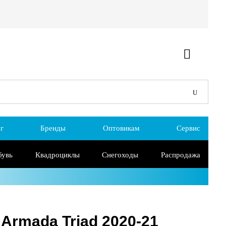
г
Бренды
Оптовикам
Сервис
бувь
Квадроциклы
Снегоходы
Распродажа
rmada Triad 2020-21