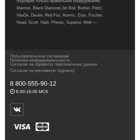
подбирая только правильное оборудование.
Marmot, Black Diamond,Jet Boil, Burton, Petzl,
VauDe, Deuter, Red Fox, Atomic, Elan, Fischer,
Head, Scott, Halti, Phenix, Superior, Welt —
вот далеко не полный перечень главных
наших партнеров, передовые технологии
которых, мы с радостью представляем в
своих магазинах для самых требовательных
Пользовательское соглашение
и взыскательных путешественников,
Политика конфиденциальности
Согласие на обработку персональных данных
спортсменов и отдыхающих.
Согласие на рекламную подписку
Реквизиты:
ИП Заковырин Виктор
8 800-555-90-12
Геннадьевич
8:00-16:00 МСК
ИНН 590300057023 ОГРН 304590319000121
Почтовый адрес: 614000, г.Пермь,
ул.Советская, 25, магазин Басег.
Тел./факс (342) 2101242