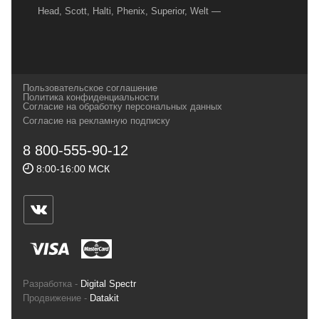
Head, Scott, Halti, Phenix, Superior, Welt —
вот далеко не полный перечень главных
наших партнеров, передовые технологии
которых, мы с радостью представляем в
своих магазинах для самых требовательных
Пользовательское соглашение
и взыскательных путешественников,
Политика конфиденциальности
Согласие на обработку персональных данных
спортсменов и отдыхающих.
Согласие на рекламную подписку
Реквизиты:
ИП Заковырин Виктор
8 800-555-90-12
Геннадьевич
8:00-16:00 МСК
ИНН 590300057023 ОГРН 304590319000121
Почтовый адрес: 614000, г.Пермь,
ул.Советская, 25, магазин Басег.
Тел./факс (342) 2101242
Разработка -
Digital Spectr
Продвижение -
Datakit