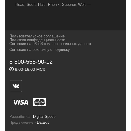
Head, Scott, Halti, Phenix, Superior, Welt —
вот далеко не полный перечень главных
наших партнеров, передовые технологии
которых, мы с радостью представляем в
своих магазинах для самых требовательных
Пользовательское соглашение
и взыскательных путешественников,
Политика конфиденциальности
Согласие на обработку персональных данных
спортсменов и отдыхающих.
Согласие на рекламную подписку
Реквизиты:
ИП Заковырин Виктор
8 800-555-90-12
Геннадьевич
8:00-16:00 МСК
ИНН 590300057023 ОГРН 304590319000121
Почтовый адрес: 614000, г.Пермь,
ул.Советская, 25, магазин Басег.
Тел./факс (342) 2101242
Разработка -
Digital Spectr
Продвижение -
Datakit