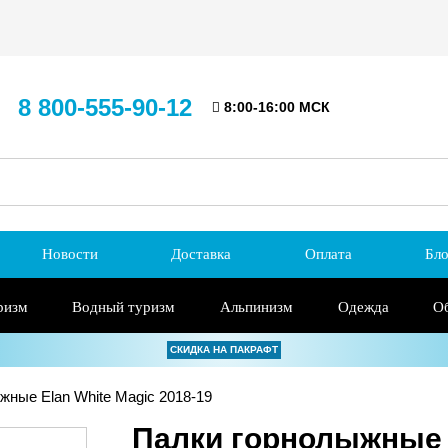
8 800-555-90-12
8:00-16:00 МСК
Новости
Доставка
Оплата
Бло
ризм
Водный туризм
Альпинизм
Одежда
О
СКИДКА НА ПАКРАФТ
ные Elan White Magic 2018-19
Палки горнолыжные E