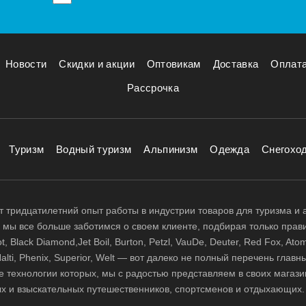
Новости
Скидки и акции
Оптовикам
Доставка
Оплат
Рассрочка
Туризм
Водный туризм
Альпинизм
Одежда
Снегохо
 тридцатилетний опыт работы в индустрии товаров для туризма и 
д, мы все больше заботимся о своем клиенте, подбирая только прав
 Black Diamond,Jet Boil, Burton, Petzl, VauDe, Deuter, Red Fox, Atom
 Halti, Phenix, Superior, Welt — вот далеко не полный перечень глав
е технологии которых, мы с радостью представляем в своих магази
х и взыскательных путешественников, спортсменов и отдыхающих.