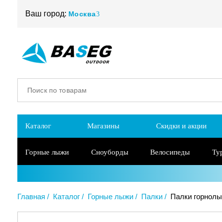
Ваш город:
Москва
Каталог
Магазины
Скидки и акции
Горные лыжи
Сноуборды
Велосипеды
Ту
Главная
Каталог
Горные лыжи
Палки
Палки горнолыж