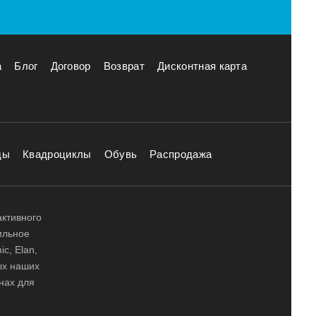
а
Блог
Договор
Возврат
Дисконтная карта
ды
Квадроциклы
Обувь
Распродажа
активного
ильное
ic, Elan,
ных наших
нах для