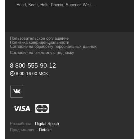
Head, Scott, Halti, Phenix, Superior, Welt —
вот далеко не полный перечень главных
наших партнеров, передовые технологии
которых, мы с радостью представляем в
своих магазинах для самых требовательных
Пользовательское соглашение
и взыскательных путешественников,
Политика конфиденциальности
Согласие на обработку персональных данных
спортсменов и отдыхающих.
Согласие на рекламную подписку
Реквизиты:
ИП Заковырин Виктор
8 800-555-90-12
Геннадьевич
8:00-16:00 МСК
ИНН 590300057023 ОГРН 304590319000121
Почтовый адрес: 614000, г.Пермь,
ул.Советская, 25, магазин Басег.
Тел./факс (342) 2101242
Разработка -
Digital Spectr
Продвижение -
Datakit