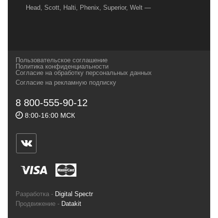
Head, Scott, Halti, Phenix, Superior, Welt —
вот далеко не полный перечень главных
наших партнеров, передовые технологии
которых, мы с радостью представляем в
своих магазинах для самых требовательных
Пользовательское соглашение
и взыскательных путешественников,
Политика конфиденциальности
Согласие на обработку персональных данных
спортсменов и отдыхающих.
Согласие на рекламную подписку
Реквизиты:
ИП Заковырин Виктор
8 800-555-90-12
Геннадьевич
8:00-16:00 МСК
ИНН 590300057023 ОГРН 304590319000121
Почтовый адрес: 614000, г.Пермь,
ул.Советская, 25, магазин Басег.
Тел./факс (342) 2101242
Разработка -
Digital Spectr
Продвижение -
Datakit