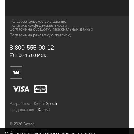
наших партнеров, передовые технологии
которых, мы с радостью представляем в
своих магазинах для самых требовательных
Пользовательское соглашение
и взыскательных путешественников,
Политика конфиденциальности
Согласие на обработку персональных данных
спортсменов и отдыхающих.
Согласие на рекламную подписку
Реквизиты:
ИП Заковырин Виктор
8 800-555-90-12
Геннадьевич
8:00-16:00 МСК
ИНН 590300057023 ОГРН 304590319000121
Почтовый адрес: 614000, г.Пермь,
ул.Советская, 25, магазин Басег.
Тел./факс (342) 2101242
Разработка -
Digital Spectr
Продвижение -
Datakit
© 2026 Baseg,
Все права защищены
Сайт использует cookie с целью анализа