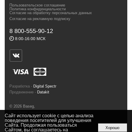
своих магазинах для самых требовательных
Пользовательское соглашение
и взыскательных путешественников,
Политика конфиденциальности
Согласие на обработку персональных данных
спортсменов и отдыхающих.
Согласие на рекламную подписку
Реквизиты:
ИП Заковырин Виктор
8 800-555-90-12
Геннадьевич
8:00-16:00 МСК
ИНН 590300057023 ОГРН 304590319000121
Почтовый адрес: 614000, г.Пермь,
ул.Советская, 25, магазин Басег.
Тел./факс (342) 2101242
Разработка -
Digital Spectr
Продвижение -
Datakit
© 2026 Baseg,
Все права защищены
Сайт использует cookie с целью анализа
поведения посетителей для улучшения
Полная версия
Сайта. Продолжая пользоваться
Хорошо
Сайтом, вы соглашаетесь на