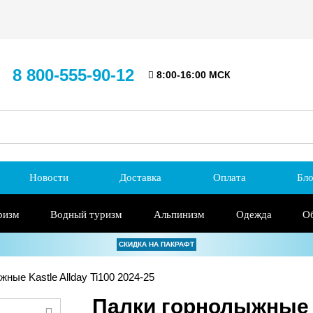
8 800-555-90-12
8:00-16:00 МСК
Новости
Доставка
Оплата
Бло
ризм
Водный туризм
Альпинизм
Одежда
О
СКИДКА НА ПАКРАФТ
ные Kastle Allday Ti100 2024-25
Палки горнолыжные Ka