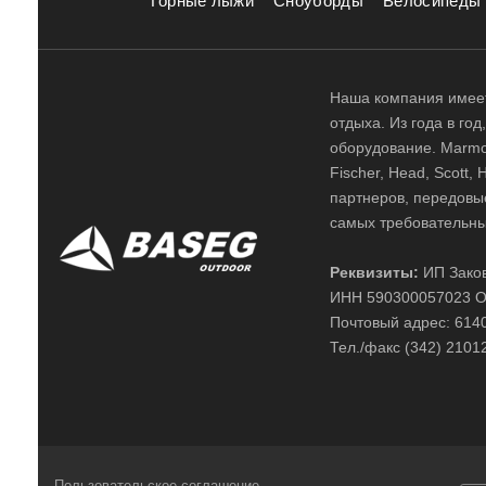
Горные лыжи
Сноуборды
Велосипеды
Наша компания имеет
отдыха. Из года в го
оборудование. Marmot,
Fischer, Head, Scott,
партнеров, передовы
самых требовательны
Реквизиты:
ИП Заков
ИНН 590300057023 О
Почтовый адрес: 61400
Тел./факс (342) 2101
Пользовательское соглашение