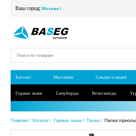
Ваш город:
Москва
Каталог
Магазины
Скидки и акции
Горные лыжи
Сноуборды
Велосипеды
Ту
Главная
Каталог
Горные лыжи
Палки
Палки горнолыж