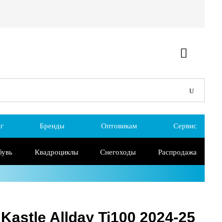
г
Бренды
Оптовикам
Сервис
бувь
Квадроциклы
Снегоходы
Распродажа
stle Allday Ti100 2024-25