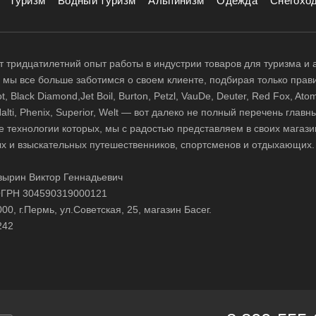
Туризм
Водный туризм
Альпинизм
Одежда
Снегохо
 тридцатилетний опыт работы в индустрии товаров для туризма и 
д, мы все больше заботимся о своем клиенте, подбирая только прав
 Black Diamond,Jet Boil, Burton, Petzl, VauDe, Deuter, Red Fox, Atom
 Halti, Phenix, Superior, Welt — вот далеко не полный перечень глав
е технологии которых, мы с радостью представляем в своих магази
х и взыскательных путешественников, спортсменов и отдыхающих.
ырин Виктор Геннадьевич
ГРН 304590319000121
0, г.Пермь, ул.Советская, 25, магазин Басег.
242