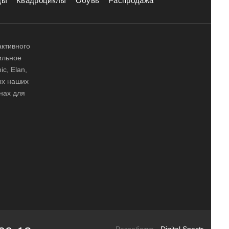
ды
Квадроциклы
Обувь
Распродажа
активного
ильное
ic, Elan,
ных наших
нах для